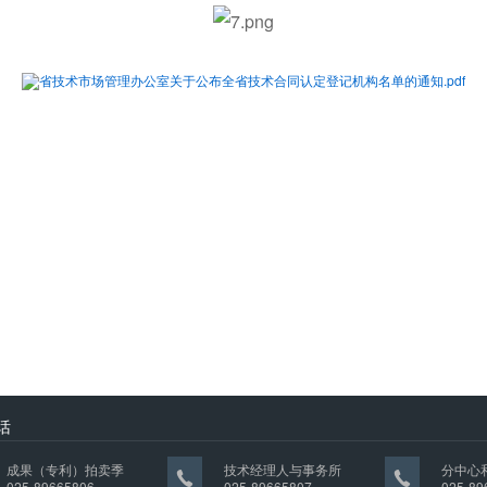
省技术市场管理办公室关于公布全省技术合同认定登记机构名单的通知.pdf
话
成果（专利）拍卖季
技术经理人与事务所
分中心
025-89665806
025-89665807
025-89