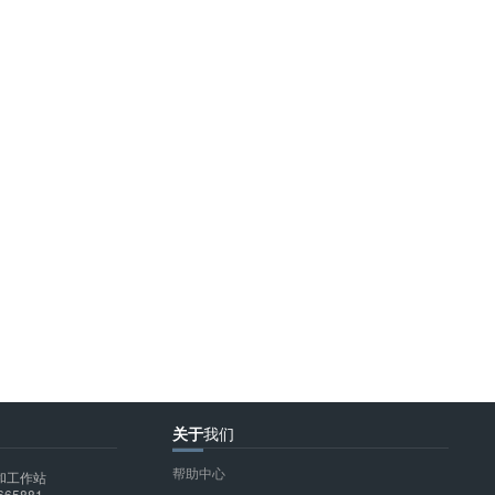
关于
我们
帮助中心
和工作站
665881