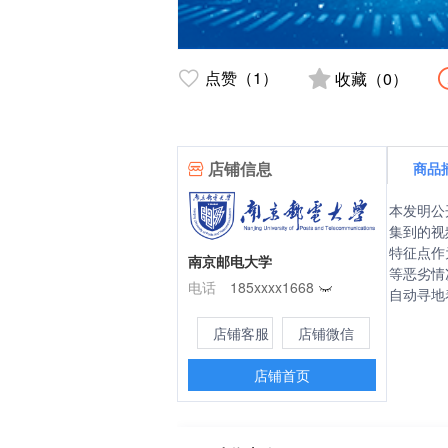
点赞（1）
收藏（0）
店铺信息
商品
本发明公
集到的视
特征点作
南京邮电大学
等恶劣情
电话
185xxxx1668
自动寻地
店铺客服
店铺微信
店铺首页