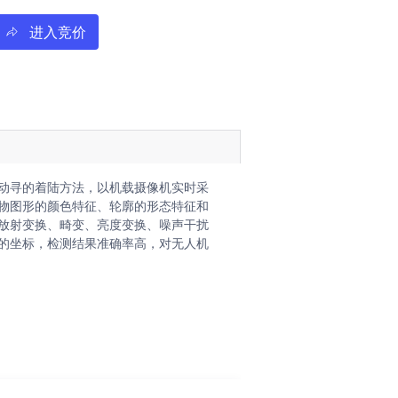
进入竞价
果转化AI技术经理人!
动寻的着陆方法，以机载摄像机实时采
物图形的颜色特征、轮廓的形态特征和
放射变换、畸变、亮度变换、噪声干扰
的坐标，检测结果准确率高，对无人机