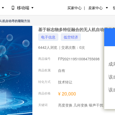
场
移动端
买家中心
卖家中心
人机自动寻的着陆方法
基于标志物多特征融合的无人机自动寻的
电子信息
低空经济
6442人浏览
| 交易次数：0次
商品编号
FP202119510084755698
成
商品权属
自有
该
转化方式
技术转让
该
¥ 20,000
商品价格
关键词
亮度变换 几何变换 噪声干扰 基准