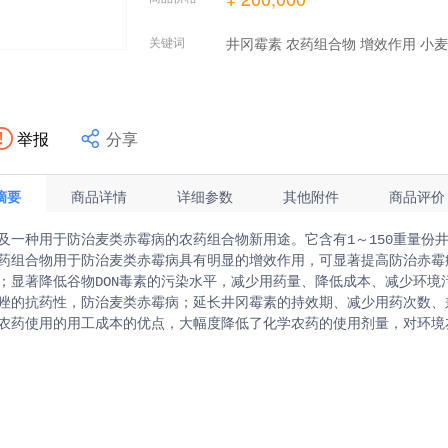
关键词
井冈霉素 农药组合物 增效作用 小
Hi，我是江苏省技术产权交易市场成
举报
分享
摘要
商品详情
详细参数
其他附件
商品评价
及一种用于防治麦类赤霉病的农药组合物新用途。它含有1～150重量份井
药组合物用于防治麦类赤霉病具有明显的增效作用，可显著提高防治赤霉
；显著降低谷物DON毒素的污染水平，减少用药量、降低成本、减少环境
唑的抗药性，防治麦类赤霉病；延长井冈霉素的持效期、减少用药次数、
农药使用的用工成本的优点，大幅度降低了化学农药的使用剂量，对环境