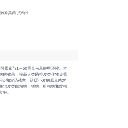
麦病原真菌 抗药性
果转化AI技术经理人!
冈霉素与1～50重量份苯醚甲环唑。本
病的效果，提高人类防控麦类作物赤霉
污染和农药残留，延缓小麦病原真菌对
兼治麦类白粉病、锈病、叶枯病和纹枯
友好。