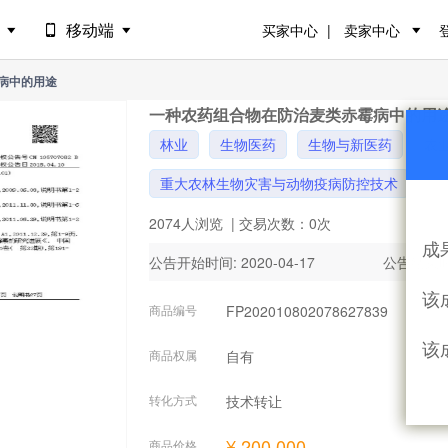
场
移动端
买家中心
卖家中心
病中的用途
一种农药组合物在防治麦类赤霉病中的用
林业
生物医药
生物与新医药
农
重大农林生物灾害与动物疫病防控技术
2074人浏览
| 交易次数：0次
成
公告开始时间: 2020-04-17
公告结束时间
该
商品编号
FP202010802078627839
该
商品权属
自有
转化方式
技术转让
¥ 200,000
商品价格